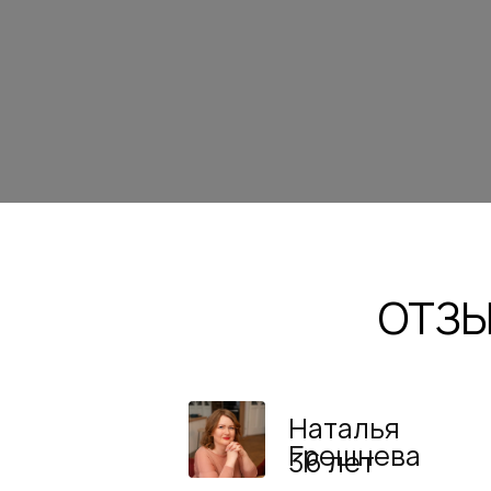
ОТЗЫ
Наталья
Грешнева
36 лет