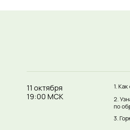
1. Ка
11 октября
19:00 МСК
2. Уз
по об
3. Го