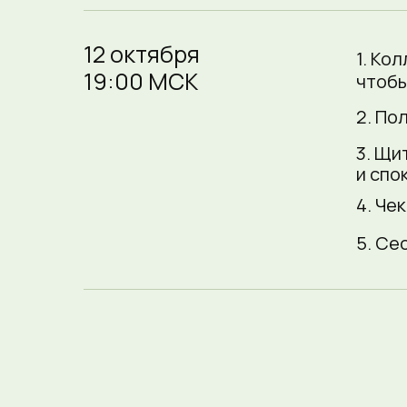
12 октября
1. Ко
19:00 МСК
чтобы
2. По
3. Щи
и спо
4. Че
5. Се