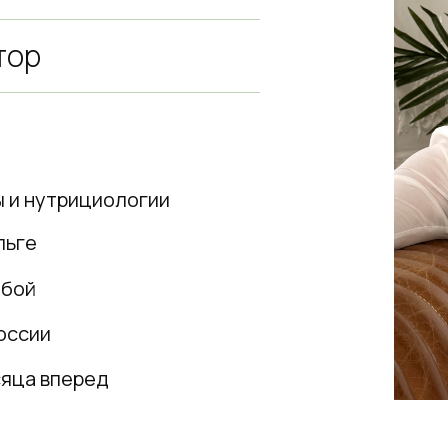
тор
 и нутрициологии
льге
обой
оссии
сяца вперед