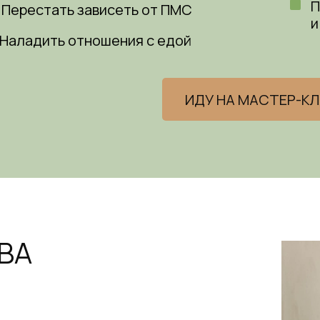
П
Перестать зависеть от ПМС
и
Наладить отношения с едой
ИДУ НА МАСТЕР-К
ВА